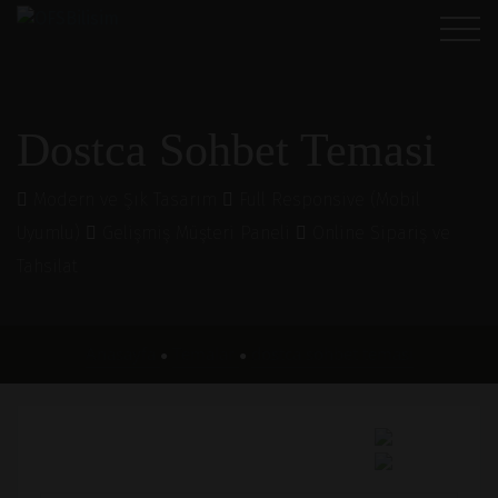
Dostca Sohbet Temasi
Modern ve Şık Tasarım
Full Responsive (Mobil
Uyumlu)
Gelişmiş Müşteri Paneli
Online Sipariş ve
Tahsilat
Anasayfa
Temalar
dostca sohbet temasi
●
●