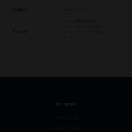
Kategori:
Sohbet Temasi
dostca sohbet temasi
sohbet temalari
sohbet
Etiketler:
teması
wordpress sohbet
temasi
html sohbet
temasi
Kurumsal
Hakkımızda
Aydınlatma Metni