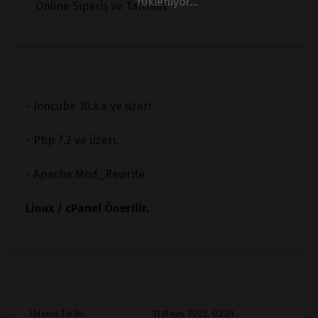
Yükleniyor...
Online Sipariş ve Tahsilat
- Ioncube 10.x.x ve üzeri.
- Php 7.2 ve üzeri.
- Apache Mod_Rewrite
Linux / cPanel Önerilir.
Ekleme Tarihi:
11 Mayıs 2022, 02:21