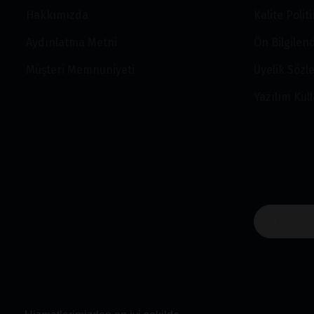
Hakkımızda
Kalite Polit
Aydınlatma Metni
Ön Bilgile
Müşteri Memnuniyeti
Üyelik Sözl
Yazılım Kul