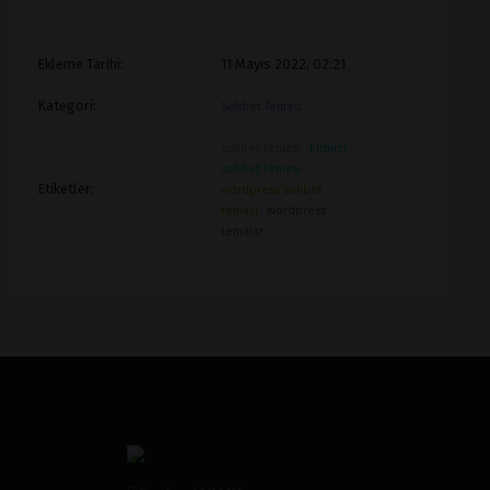
Ekleme Tarihi:
11 Mayıs 2022, 02:21
Kategori:
Sohbet Temasi
sohbet temasi
kirmizi
sohbet temasi
Etiketler:
wordpress sohbet
temasi
wordpress
temalar