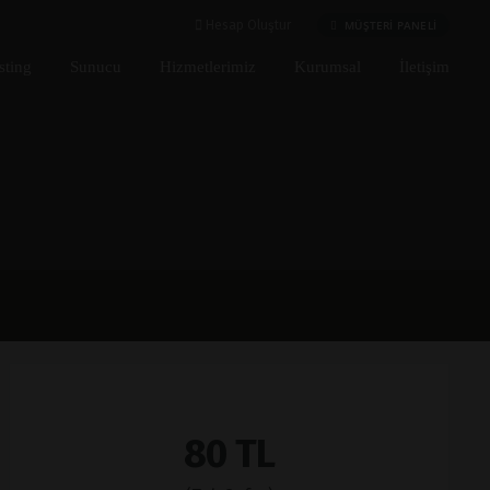
MÜŞTERİ PANELİ
Hesap Oluştur
ting
Sunucu
Hizmetlerimiz
Kurumsal
İletişim
80 TL