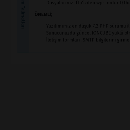
Kurulum Talimatları
Dosyalarınızı ftp'izden wp-content/th
ÖNEMLİ;
Yazılımımız en düşük 7.2 PHP sürümü il
Sunucunuzda güncel IONCUBE yüklü olm
İletişim formları, SMTP bilgilerini girme