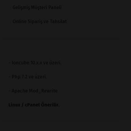
Gelişmiş Müşteri Paneli
Online Sipariş ve Tahsilat
- Ioncube 10.x.x ve üzeri.
- Php 7.2 ve üzeri.
- Apache Mod_Rewrite
Linux / cPanel Önerilir.