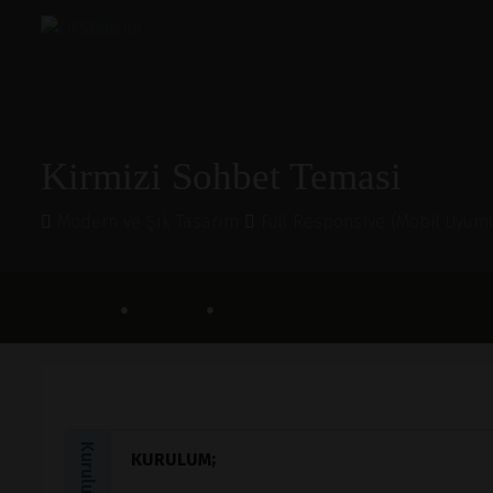
Kirmizi Sohbet Temasi
Modern ve Şık Tasarım
Full Responsive (Mobil Uyum
Anasayfa
Temalar
Kirmizi Sohbet Temasi
●
●
KURULUM;