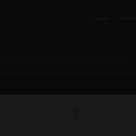
Temalar
Web Hos
lu)
Gelişmiş Müşteri Paneli
Online Sipariş ve Tahsilat