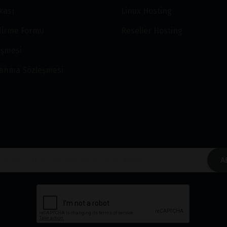
ikası
Linux Hosting
ndirme Formu
Reseller Hosting
eşmesi
lanma Sözleşmesi