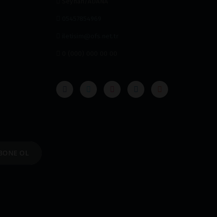
Seyhan/ADANA
05457854969
iletisim@ofs.net.tr
0 (000) 000 00 00